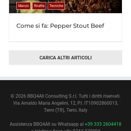
Manzo
Ricette
Tecniche
Come si fa: Pepper Stout Beef
CARICA ALTRI ARTICOLI
©
2026 BBQ4All Consulting S.r.l. Tutti i diritti riservati.
Via Arnaldo Maria Angelini, 12, P.I. IT10902860013,
Terni (TR), Terni, Italy
Assistenza BBQ4All su Whatsapp al
+39 333 2604418