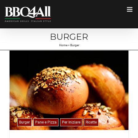
Salta
al
contenuto
BURGER
Home
»
Burger
Burger
Pane e Pizza
Per Iniziare
Ricette