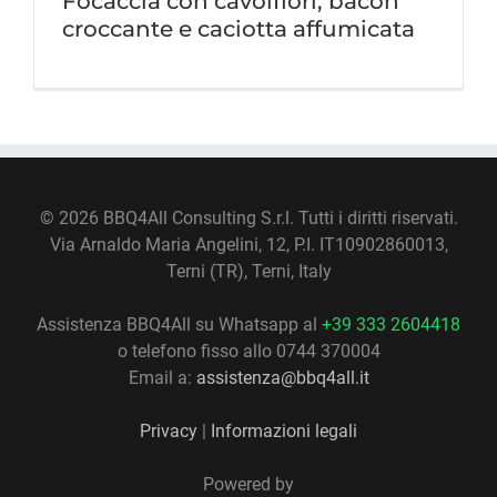
Focaccia con cavolfiori, bacon
croccante e caciotta affumicata
©
2026 BBQ4All Consulting S.r.l. Tutti i diritti riservati.
Via Arnaldo Maria Angelini, 12, P.I. IT10902860013,
Terni (TR), Terni, Italy
Assistenza BBQ4All su Whatsapp al
+39 333 2604418
o telefono fisso allo 0744 370004
Email a:
assistenza@bbq4all.it
Privacy
|
Informazioni legali
Powered by