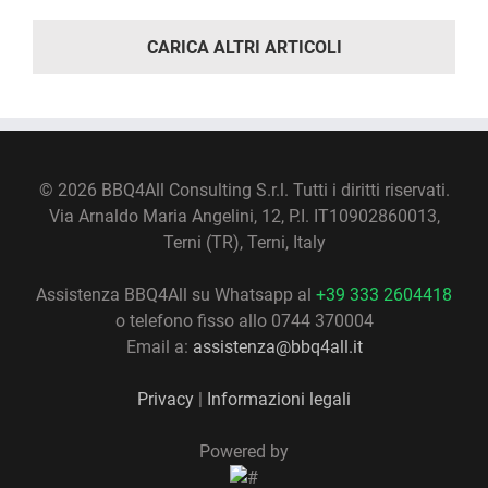
CARICA ALTRI ARTICOLI
©
2026 BBQ4All Consulting S.r.l. Tutti i diritti riservati.
Via Arnaldo Maria Angelini, 12, P.I. IT10902860013,
Terni (TR), Terni, Italy
Assistenza BBQ4All su Whatsapp al
+39 333 2604418
o telefono fisso allo 0744 370004
Email a:
assistenza@bbq4all.it
Privacy
|
Informazioni legali
Powered by