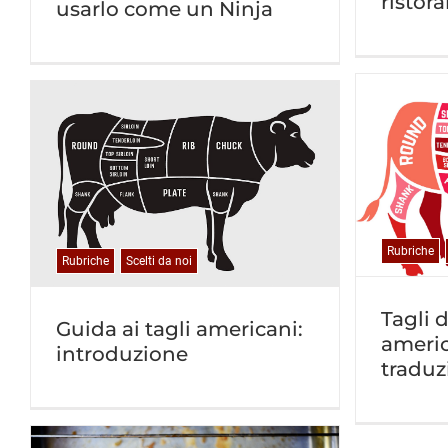
ristora
usarlo come un Ninja
Rubriche
Rubriche
Scelti da noi
Tagli 
Guida ai tagli americani:
americ
introduzione
traduz