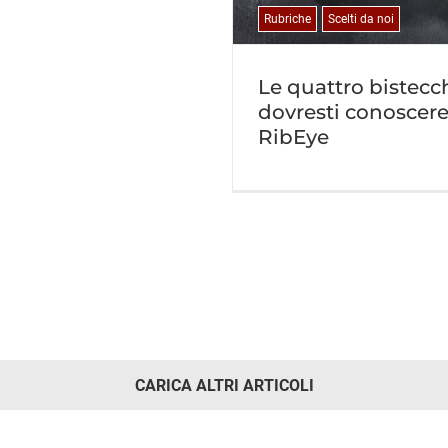
Rubriche
Scelti da noi
Le quattro bistecc
dovresti conoscere
RibEye
CARICA ALTRI ARTICOLI