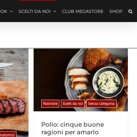
OOK
SCELTI DA NOI
CLUB MEGASTORE
SHOP
Rubriche
Scelti da noi
Senza categoria
Pollo: cinque buone
ragioni per amarlo
Anatomici