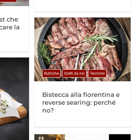
st che
care la
Rubriche
Scelti da noi
Tecniche
Bistecca alla fiorentina e
reverse searing: perché
no?