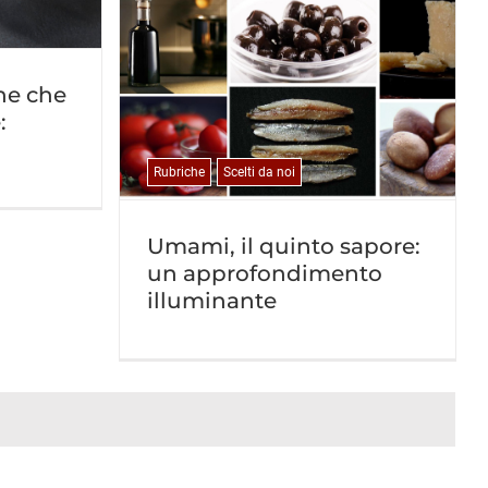
he che
:
Rubriche
Scelti da noi
Umami, il quinto sapore:
un approfondimento
illuminante