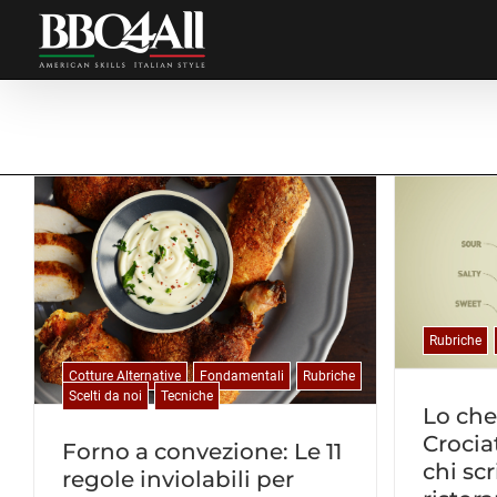
Salta
al
contenuto
Rubriche
Cotture Alternative
Fondamentali
Rubriche
Scelti da noi
Tecniche
Lo che
Crocia
Forno a convezione: Le 11
chi scr
regole inviolabili per