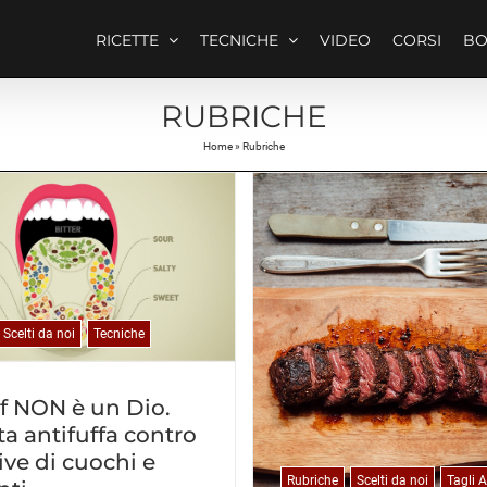
RICETTE
TECNICHE
VIDEO
CORSI
B
RUBRICHE
Home
»
Rubriche
Scelti da noi
Tecniche
f NON è un Dio.
ta antifuffa contro
ive di cuochi e
Rubriche
Scelti da noi
Tagli 