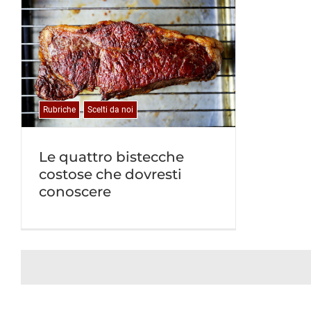
Rubriche
Scelti da noi
Le quattro bistecche
costose che dovresti
conoscere