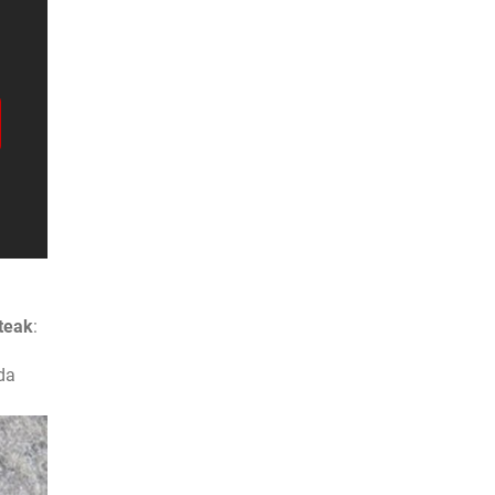
teak
:
da