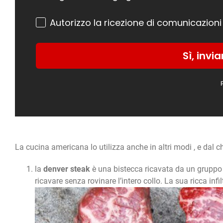
Autorizzo la ricezione di comunicazioni
Sì, invi
La cucina americana lo utilizza anche in altri modi , e dal 
la
denver steak
è una bistecca ricavata da un gruppo 
ricavare senza rovinare l’intero collo. La sua ricca in