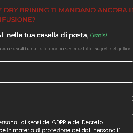
E DRY BRINING TI MANDANO ANCORA I
FUSIONE?
l nella tua casella di posta,
Gratis!
ono circa 40 email e ti faranno scoprire tutti i segreti del grilling.
ersonali ai sensi del GDPR e del Decreto
ce in materia di protezione dei dati personali."