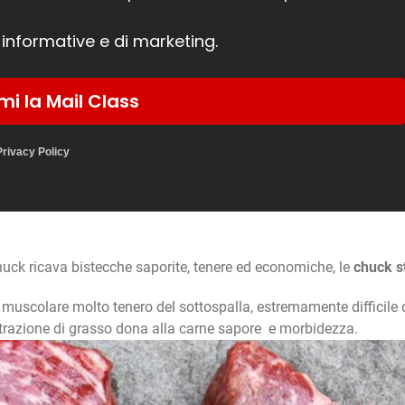
 informative e di marketing.
ami la Mail Class
Privacy Policy
chuck ricava bistecche saporite, tenere ed economiche, le
chuck s
muscolare molto tenero del sottospalla, estremamente difficile 
filtrazione di grasso dona alla carne sapore e morbidezza.