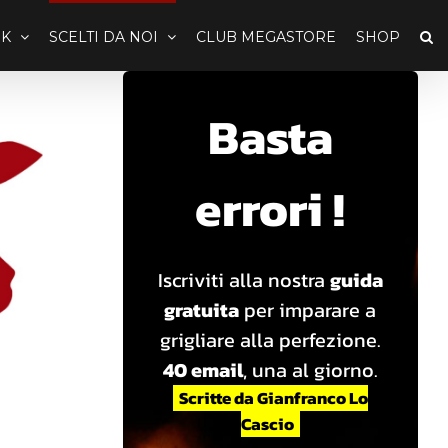
K
SCELTI DA NOI
CLUB MEGASTORE
SHOP
Basta
errori !
Iscriviti alla nostra
guida
gratuita
per imparare a
grigliare alla perfezione.
40 email
, una al giorno.
Scritte da Gianfranco Lo
Cascio