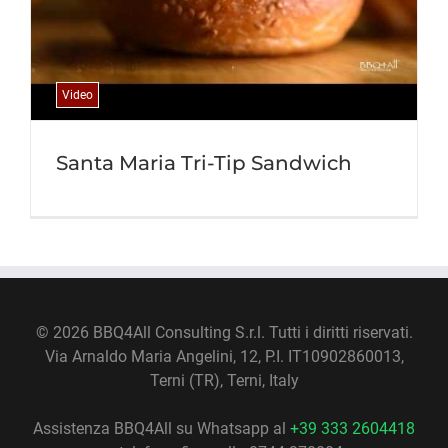
Video
Santa Maria Tri-Tip Sandwich
©
2026 BBQ4All Consulting S.r.l. Tutti i diritti riservati.
Via Arnaldo Maria Angelini, 12, P.I. IT10902860013,
Terni (TR), Terni, Italy
Assistenza BBQ4All su Whatsapp al
+39 333 2604418