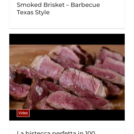
Smoked Brisket – Barbecue
Texas Style
Video
La bistecca perfetta in 100