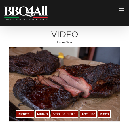
Salta
al
contenuto
VIDEO
Home
»
Video
Barbecue
Manzo
Smoked Brisket
Tecniche
Video