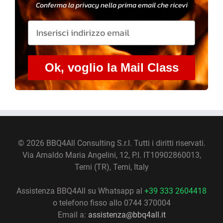
Conferma la privacy nella prima email che ricevi
Ok, voglio la Mail Class
©
2026 BBQ4All Consulting S.r.l. Tutti i diritti riservati.
Via Arnaldo Maria Angelini, 12, P.I. IT10902860013,
Terni (TR), Terni, Italy
Assistenza BBQ4All su Whatsapp al
+39 333 2604418
o telefono fisso allo 0744 370004
Email a:
assistenza@bbq4all.it