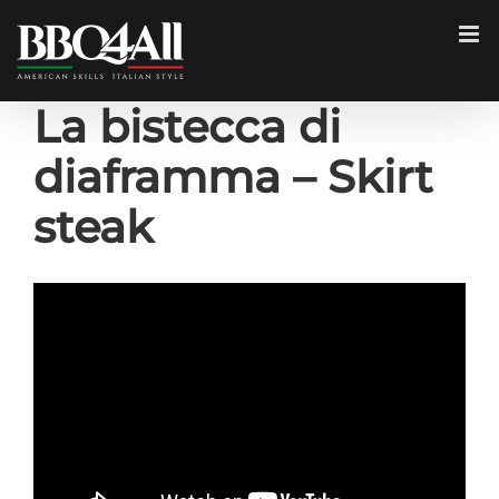
Salta
al
contenuto
La bistecca di
diaframma – Skirt
steak