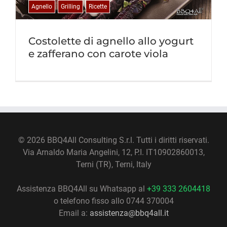
Agnello
Grilling
Ricette
Costolette di agnello allo yogurt
e zafferano con carote viola
©
2026 BBQ4All Consulting S.r.l. Tutti i diritti riservati.
Via Arnaldo Maria Angelini, 12, P.I. IT10902860013,
Terni (TR), Terni, Italy
Assistenza BBQ4All su Whatsapp al
+39 333 2604418
o telefono fisso allo 0744 370004
Email a:
assistenza@bbq4all.it