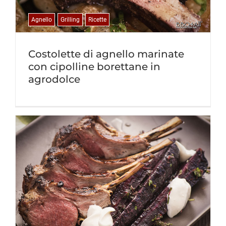
Agnello
Grilling
Ricette
Costolette di agnello marinate
con cipolline borettane in
agrodolce