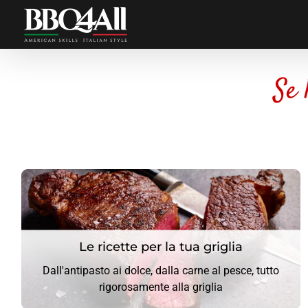
Salta
al
contenuto
Se 
Le ricette per la tua griglia
Le ricette per la tua griglia
Dall'antipasto ai dolce, dalla carne al pesce, tutto
CLICCA QUI
rigorosamente alla griglia