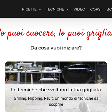
RICETTE
TECNICHE
VIDEO
CORSI
B
lo puoi cuocere, lo puoi griglia
Da cosa vuoi iniziare?
Le tecniche che svoltano la tua grigliata
Le tecniche che svoltano la tua grigliata
Grilling, Flipping, Revit. Un mondo di tecniche da
CLICCA QUI
scoprire