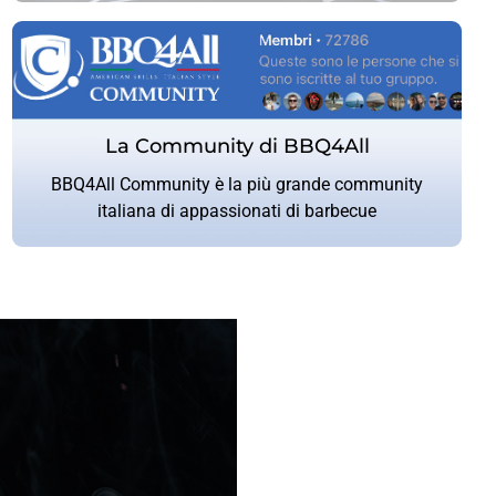
La Community di BBQ4All
La Community di BBQ4All
BBQ4All Community è la più grande community
CLICCA QUI
italiana di appassionati di barbecue