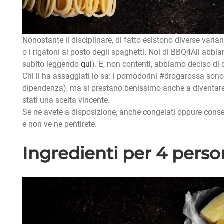
Nonostante il disciplinare, di fatto esistono diverse varianti
o i rigatoni al posto degli spaghetti. Noi di BBQ4All ab
subito leggendo
qui
). E, non contenti, abbiamo deciso di
Chi li ha assaggiati lo sa: i pomodorini #drogarossa sono
dipendenza), ma si prestano benissimo anche a diventare i
stati una scelta vincente.
Se ne avete a disposizione, anche congelati oppure conser
e non ve ne pentirete.
Ingredienti per 4 perso