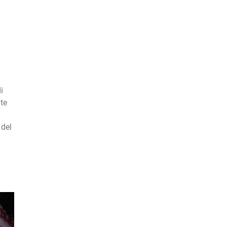
i
nte
 del