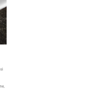
sì
ne,