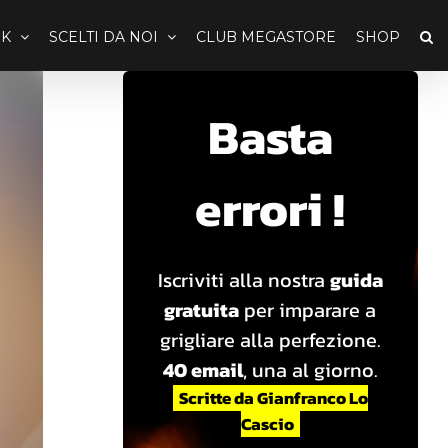
K
SCELTI DA NOI
CLUB MEGASTORE
SHOP
Basta
errori !
Iscriviti alla nostra
guida
gratuita
per imparare a
grigliare alla perfezione.
40 email
, una al giorno.
Scritte da Gianfranco Lo
Cascio