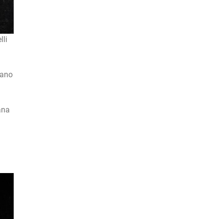
lli
eano
ana