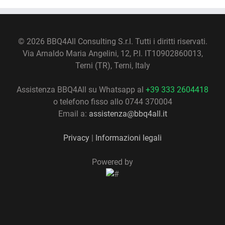
©
2026 BBQ4All Consulting S.r.l. Tutti i diritti riservati.
Via Arnaldo Maria Angelini, 12, P.I. IT10902860013,
Terni (TR), Terni, Italy
Assistenza BBQ4All su Whatsapp al
+39 333 2604418
o telefono fisso allo 0744 370004
Email a:
assistenza@bbq4all.it
Privacy
|
Informazioni legali
Powered by