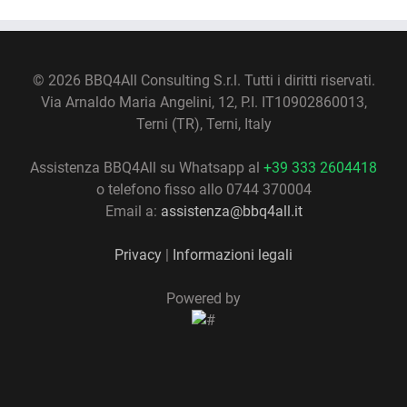
©
2026 BBQ4All Consulting S.r.l. Tutti i diritti riservati.
Via Arnaldo Maria Angelini, 12, P.I. IT10902860013,
Terni (TR), Terni, Italy
Assistenza BBQ4All su Whatsapp al
+39 333 2604418
o telefono fisso allo 0744 370004
Email a:
assistenza@bbq4all.it
Privacy
|
Informazioni legali
Powered by