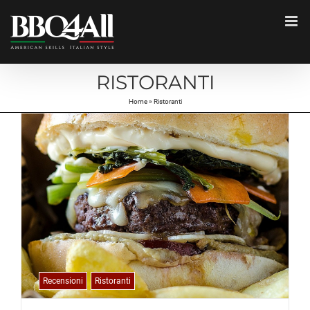
Salta
al
contenuto
RISTORANTI
Home
»
Ristoranti
Recensioni
Ristoranti