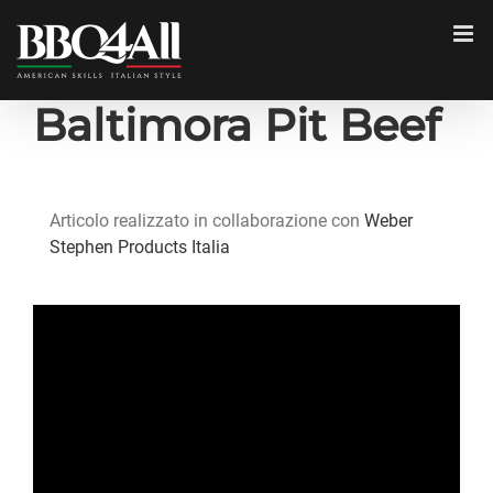
Salta
al
contenuto
Baltimora Pit Beef
Articolo realizzato in collaborazione con
Weber
Stephen Products Italia