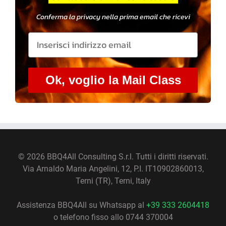
Conferma la privacy nella prima email che ricevi
Ok, voglio la Mail Class
©
2026 BBQ4All Consulting S.r.l. Tutti i diritti riservati.
Via Arnaldo Maria Angelini, 12, P.I. IT10902860013,
Terni (TR), Terni, Italy
Assistenza BBQ4All su Whatsapp al
+39 333 2604418
o telefono fisso allo 0744 370004