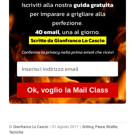
Iscriviti alla nostra
guida gratuita
per imparare a grigliare alla
perfezione.
40 email
, una al giorno.
Scritte da Gianfranco Lo Cascio
Conferma la privacy nella prima email che ricevi
Ok, voglio la Mail Class
Di
Gianfranco Lo Cascio
|
01 Agosto 2017
|
Grilling
,
Pesce
,
Ricette
,
Tecniche