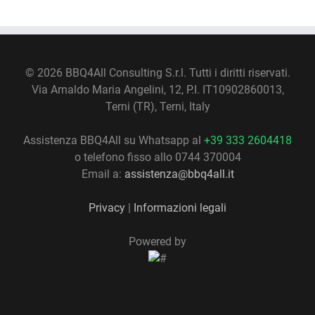
©
2026 BBQ4All Consulting S.r.l. Tutti i diritti riservati.
Via Arnaldo Maria Angelini, 12, P.I. IT10902860013,
Terni (TR), Terni, Italy
Assistenza BBQ4All su Whatsapp al
+39 333 2604418
o telefono fisso allo 0744 370004
Email a:
assistenza@bbq4all.it
Privacy
|
Informazioni legali
Powered by