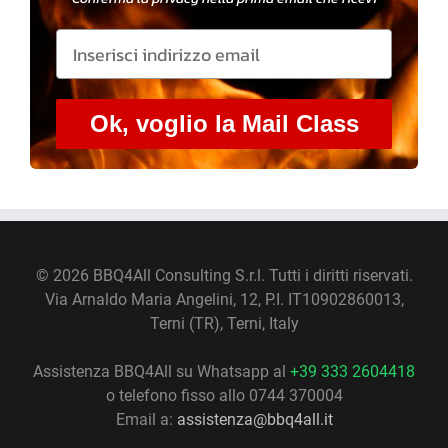
Ok, voglio la Mail Class
©
2026 BBQ4All Consulting S.r.l. Tutti i diritti riservati.
Via Arnaldo Maria Angelini, 12, P.I. IT10902860013,
Terni (TR), Terni, Italy
Assistenza BBQ4All su Whatsapp al
+39 333 2604418
o telefono fisso allo 0744 370004
Email a:
assistenza@bbq4all.it