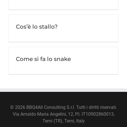
Cos’è lo stallo?
Come si fa lo snake
©
2026 BBQ4All Consulting S.r.l. Tutti i diritti riservati.
Via Arnaldo Maria Angelini, 12, P.I. IT10902860013,
Terni (TR), Terni, Italy