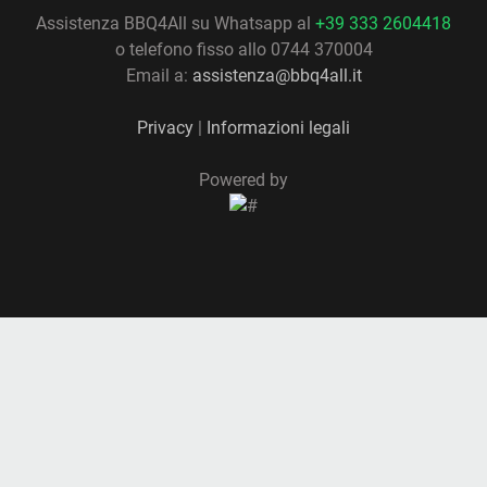
Assistenza BBQ4All su Whatsapp al
+39 333 2604418
o telefono fisso allo 0744 370004
Email a:
assistenza@bbq4all.it
Privacy
|
Informazioni legali
Powered by