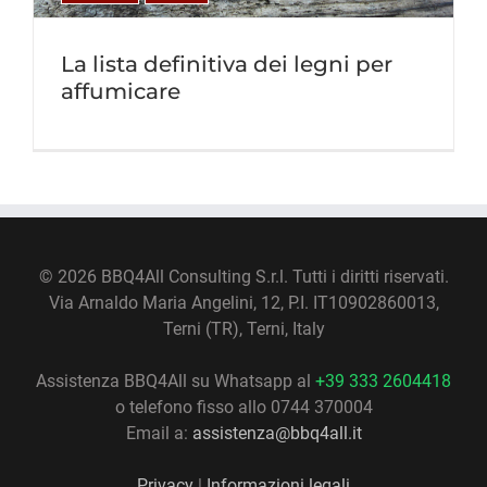
La lista definitiva dei legni per
affumicare
©
2026 BBQ4All Consulting S.r.l. Tutti i diritti riservati.
Via Arnaldo Maria Angelini, 12, P.I. IT10902860013,
Terni (TR), Terni, Italy
Assistenza BBQ4All su Whatsapp al
+39 333 2604418
o telefono fisso allo 0744 370004
Email a:
assistenza@bbq4all.it
Privacy
|
Informazioni legali