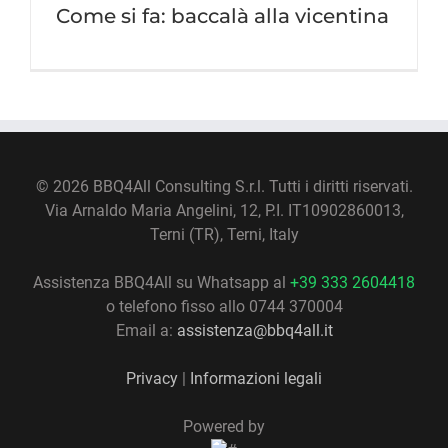
Come si fa: baccalà alla vicentina
©
2026 BBQ4All Consulting S.r.l. Tutti i diritti riservati.
Via Arnaldo Maria Angelini, 12, P.I. IT10902860013,
Terni (TR), Terni, Italy
Assistenza BBQ4All su Whatsapp al
+39 333 2604418
o telefono fisso allo 0744 370004
Email a:
assistenza@bbq4all.it
Privacy
|
Informazioni legali
Powered by