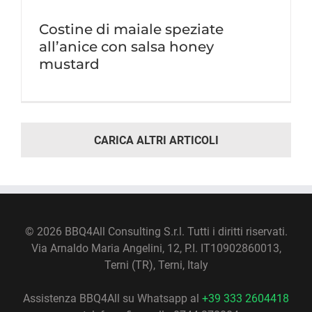
Costine di maiale speziate
all’anice con salsa honey
mustard
CARICA ALTRI ARTICOLI
©
2026 BBQ4All Consulting S.r.l. Tutti i diritti riservati.
Via Arnaldo Maria Angelini, 12, P.I. IT10902860013,
Terni (TR), Terni, Italy
Assistenza BBQ4All su Whatsapp al
+39 333 2604418