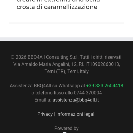
crosta di caramellizzazione
©
2026 BBQ4All Consulting S.r.l. Tutti i diritti riservati.
Via Arnaldo Maria Angelini, 12, P.I. IT10902860013,
Terni (TR), Terni, Italy
Assistenza BBQ4All su Whatsapp al
+39 333 2604418
o telefono fisso allo 0744 370004
Email a:
assistenza@bbq4all.it
Privacy
|
Informazioni legali
Powered by