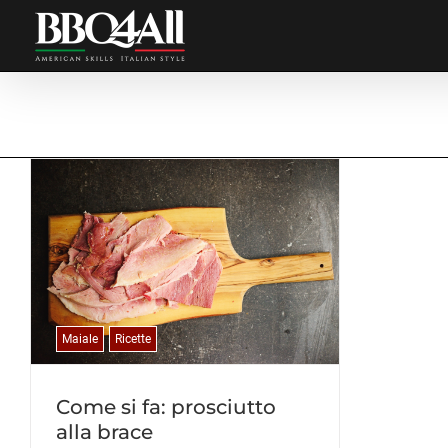
Salta
al
contenuto
Maiale
Ricette
Come si fa: prosciutto
alla brace