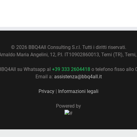
©
2026 BBQ4All Consulting S.r.l. Tutti i diritti riservati.
Arnaldo Maria Angelini, 12, P.I. IT10902860013, Terni (TR), Terni, 
BBQ4All su Whatsapp al
+39 333 2604418
o telefono fisso allo
Email a:
assistenza@bbq4all.it
Privacy
|
Informazioni legali
Powered by