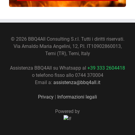
©
2026 BBQ4All Consulting S.r.l. Tutti i diritti riservati.
Via Arnaldo Maria Angelini, 12, P.I. IT10902860013,
Terni (TR), Terni, Italy
Assistenza BBQ4All su Whatsapp al
+39 333 2604418
o telefono fisso allo 0744 370004
Email a:
assistenza@bbq4all.it
Privacy
|
Informazioni legali
Powered by