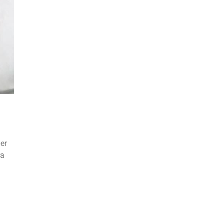
per
ra