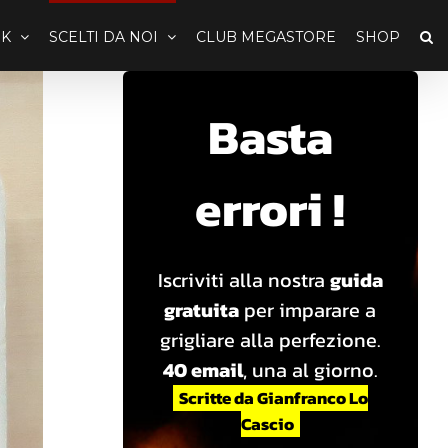
K
SCELTI DA NOI
CLUB MEGASTORE
SHOP
Basta
errori !
Iscriviti alla nostra
guida
gratuita
per imparare a
grigliare alla perfezione.
40 email
, una al giorno.
Scritte da Gianfranco Lo
Cascio