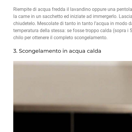
Riempite di acqua fredda il lavandino oppure una pentola
la carne in un sacchetto ed iniziate ad immergerlo. Lascia
chiudetelo. Mescolate di tanto in tanto l’acqua in modo 
temperatura della stessa: se fosse troppo calda (sopra i
chilo per ottenere il completo scongelamento.
3. Scongelamento in acqua calda