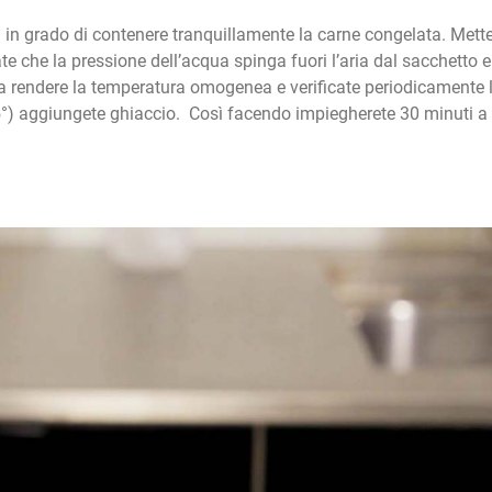
 in grado di contenere tranquillamente la carne congelata. Mett
te che la pressione dell’acqua spinga fuori l’aria dal sacchetto e
da rendere la temperatura omogenea e verificate periodicamente 
 5°) aggiungete ghiaccio. Così facendo impiegherete 30 minuti a