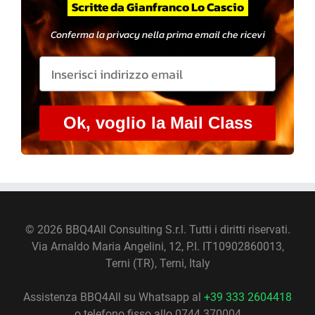
Scritte da Gianfranco Lo Cascio
Conferma la privacy nella prima email che ricevi
Ok, voglio la Mail Class
©
2026 BBQ4All Consulting S.r.l. Tutti i diritti riservati.
Via Arnaldo Maria Angelini, 12, P.I. IT10902860013,
Terni (TR), Terni, Italy
Assistenza BBQ4All su Whatsapp al
+39 333 2604418
o telefono fisso allo 0744 370004