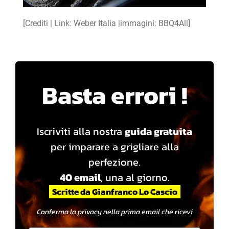
[Crediti | Link: Weber Italia |immagini: BBQ4All]
Basta errori !
Iscriviti alla nostra
guida gratuita
per imparare a grigliare alla
perfezione.
40 email
, una al giorno.
Scritte da Gianfranco Lo Cascio
Conferma la privacy nella prima email che ricevi