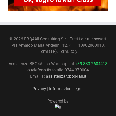
©
2026 BBQ4All Consulting S.r.l. Tutti i diritti riservati.
Via Arnaldo Maria Angelini, 12, P.I. IT10902860013,
Terni (TR), Terni, Italy
Assistenza BBQ4All su Whatsapp al
+39 333 2604418
o telefono fisso allo 0744 370004
Email a:
assistenza@bbq4all.it
Privacy
|
Informazioni legali
Powered by