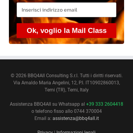
Ok, voglio la Mail Class
©
2026 BBQ4All Consulting S.r.l. Tutti i diritti riservati.
Via Arnaldo Maria Angelini, 12, P.I. IT10902860013,
Terni (TR), Terni, Italy
Assistenza BBQ4All su Whatsapp al
+39 333 2604418
o telefono fisso allo 0744 370004
Email a:
assistenza@bbq4all.it
Privacy
|
Informazioni legali