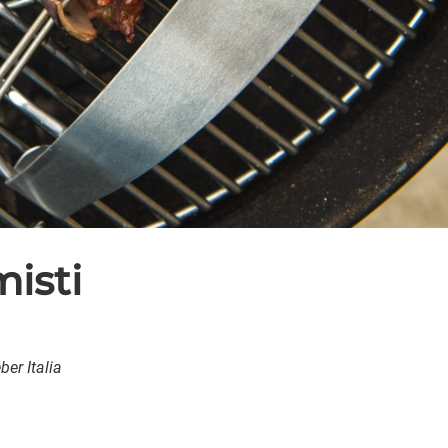
misti
er Italia