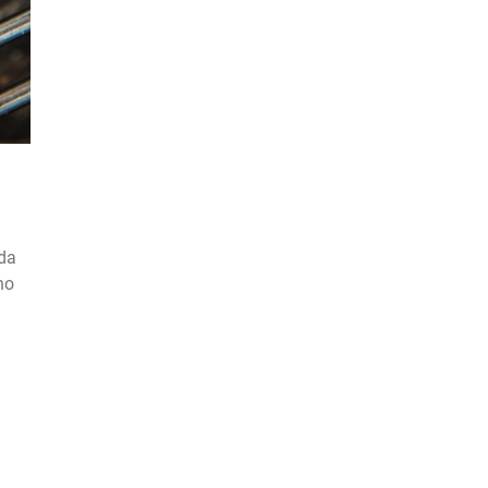
 da
no