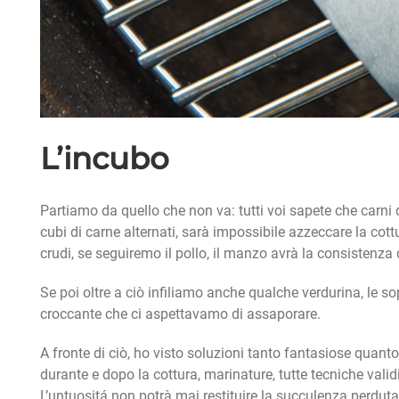
L’incubo
Partiamo da quello che non va: tutti voi sapete che carni
cubi di carne alternati, sarà impossibile azzeccare la cot
crudi, se seguiremo il pollo, il manzo avrà la consistenza
Se poi oltre a ciò infiliamo anche qualche verdurina, le s
croccante che ci aspettavamo di assaporare.
A fronte di ciò, ho visto soluzioni tanto fantasiose quanto
durante e dopo la cottura, marinature, tutte tecniche val
L’untuositá non potrà mai restituire la succulenza perduta