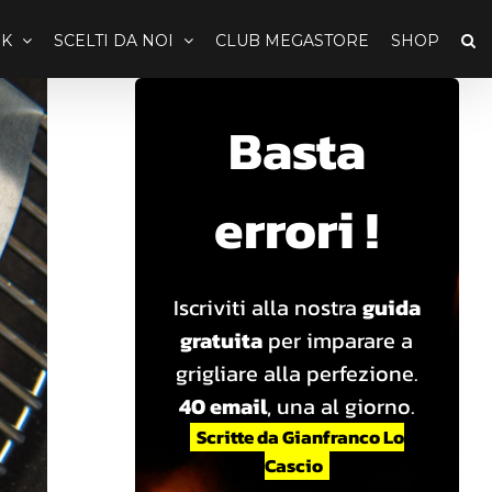
K
SCELTI DA NOI
CLUB MEGASTORE
SHOP
Basta
errori !
Iscriviti alla nostra
guida
gratuita
per imparare a
grigliare alla perfezione.
40 email
, una al giorno.
Scritte da Gianfranco Lo
Cascio