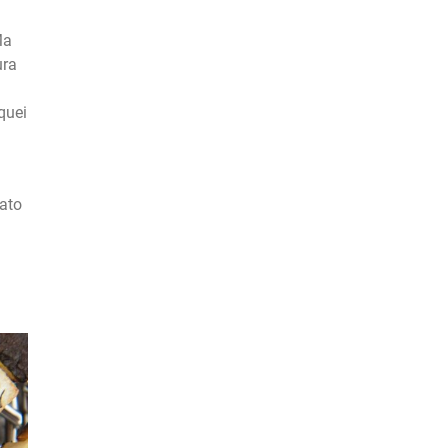
Ma
ura
 quei
iato