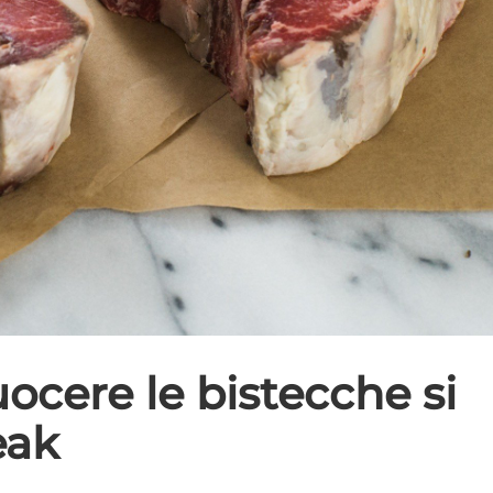
ocere le bistecche si
eak