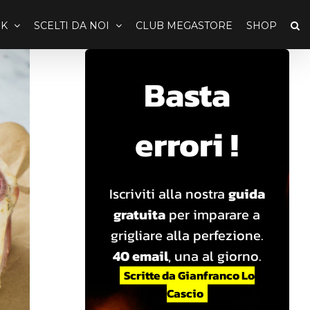
K
SCELTI DA NOI
CLUB MEGASTORE
SHOP
Basta
errori !
Iscriviti alla nostra
guida
gratuita
per imparare a
grigliare alla perfezione.
40 email
, una al giorno.
Scritte da Gianfranco Lo
Cascio