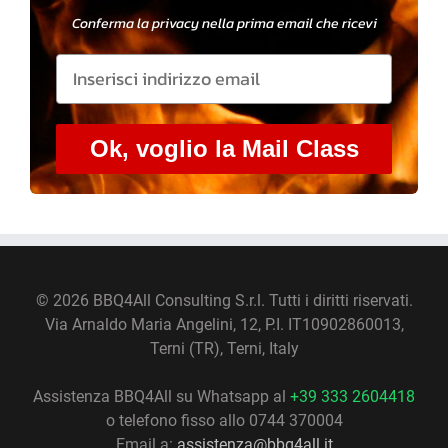
Conferma la privacy nella prima email che ricevi
Ok, voglio la Mail Class
©
2026 BBQ4All Consulting S.r.l. Tutti i diritti riservati.
Via Arnaldo Maria Angelini, 12, P.I. IT10902860013,
Terni (TR), Terni, Italy
Assistenza BBQ4All su Whatsapp al
+39 333 2604418
o telefono fisso allo 0744 370004
Email a:
assistenza@bbq4all.it