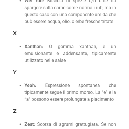
Wet rub:
Miscela di spezie e/o erbe da
spargere sulla carne come normali rub, ma in
questo caso con una componente umida che
può essere acqua, olio, o erbe fresche tritate
X
Xanthan:
O gomma xanthan, è un
emulsionante e addensante, tipicamente
utilizzato nelle salse
Y
Yeah:
Espressione spontanea che
tipicamente segue il primo morso. La “e” e la
“a” possono essere prolungate a piacimento
Z
Zest:
Scorza di agrumi grattugiata. Se non