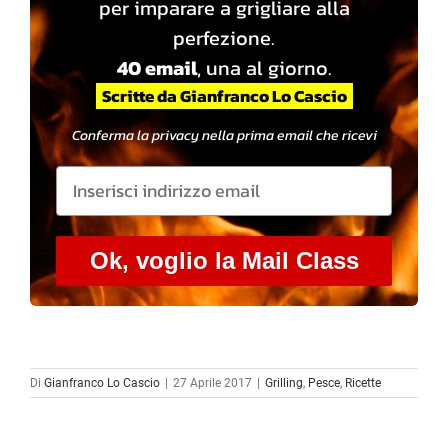
per imparare a grigliare alla
perfezione.
40 email
, una al giorno.
Scritte da Gianfranco Lo Cascio
Conferma la privacy nella prima email che ricevi
Ok, voglio la Mail Class
Di
Gianfranco Lo Cascio
|
27 Aprile 2017
|
Grilling
,
Pesce
,
Ricette