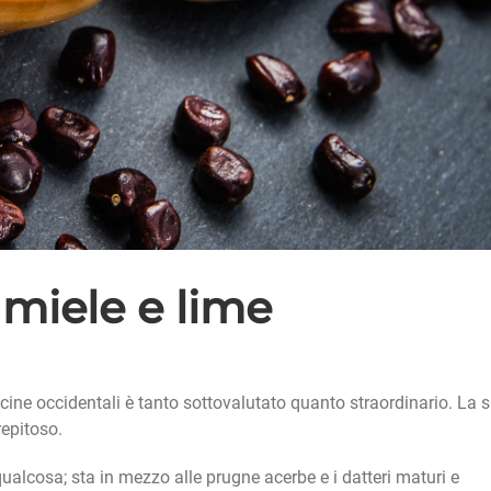
 miele e lime
ucine occidentali è tanto sottovalutato quanto straordinario. La 
repitoso.
qualcosa; sta in mezzo alle prugne acerbe e i datteri maturi e