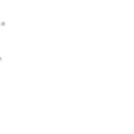
 di
e.