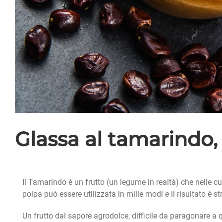
Glassa al tamarindo,
Il Tamarindo è un frutto (un legume in realtà) che nelle c
polpa può essere utilizzata in mille modi e il risultato è st
Un frutto dal sapore agrodolce, difficile da paragonare a 