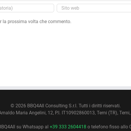
er la prossima volta che commento.
©
2026 BBQ4All Consulting S.r.l. Tutti i diritti riservati.
Arnaldo Maria Angelini, 12, P.I. IT10902860013, Terni (TR), Terni, 
BBQ4All su Whatsapp al
+39 333 2604418
o telefono fisso allo