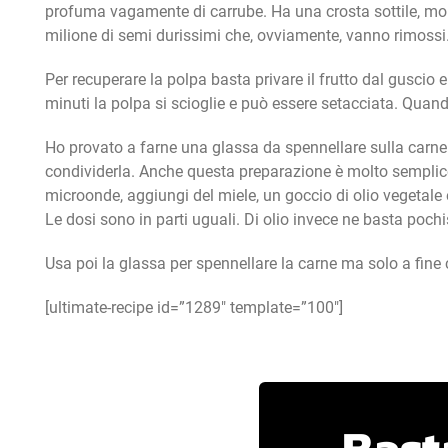
profuma vagamente di carrube. Ha una crosta sottile, mo
milione di semi durissimi che, ovviamente, vanno rimossi
Per recuperare la polpa basta privare il frutto dal guscio 
minuti la polpa si scioglie e può essere setacciata. Qua
Ho provato a farne una glassa da spennellare sulla carne 
condividerla. Anche questa preparazione è molto semplice:
microonde, aggiungi del miele, un goccio di olio vegetale 
Le dosi sono in parti uguali. Di olio invece ne basta poch
Usa poi la glassa per spennellare la carne ma solo a fine c
[ultimate-recipe id=”1289″ template=”100″]
Basta