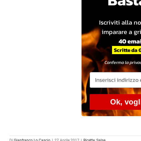
Iscriviti alla n
imparare a gri
40 emai
Scritte da 
Conferma la privac
Ok, vogl
Di
Gianfranco Lo Cascio
|
27 Aprile 2017
|
Ricette
,
Salse