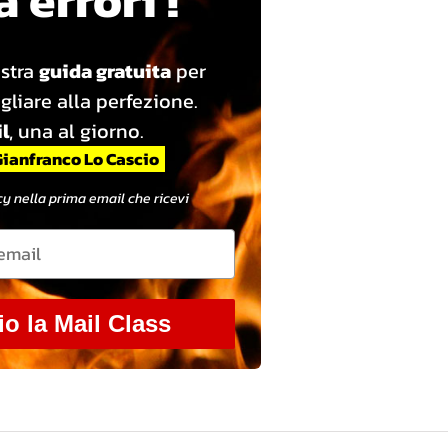
ostra
guida gratuita
per
gliare alla perfezione.
l
, una al giorno.
Gianfranco Lo Cascio
y nella prima email che ricevi
io la Mail Class