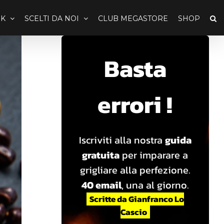
K
SCELTI DA NOI
CLUB MEGASTORE
SHOP
Basta
errori !
Iscriviti alla nostra
guida
gratuita
per imparare a
grigliare alla perfezione.
40 email
, una al giorno.
Scritte da Gianfranco Lo
Cascio