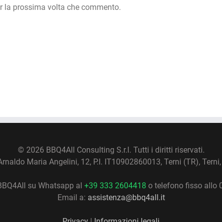
er la prossima volta che commento.
©
2026 BBQ4All Consulting S.r.l. Tutti i diritti riservati.
Arnaldo Maria Angelini, 12, P.I. IT10902860013, Terni (TR), Terni, 
BBQ4All su Whatsapp al
+39 333 2604418
o telefono fisso allo
Email a:
assistenza@bbq4all.it
Privacy
|
Informazioni legali