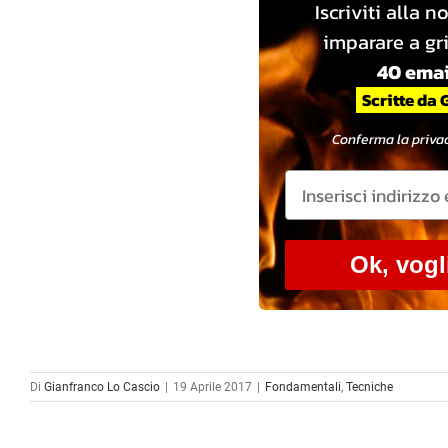
Iscriviti alla n
imparare a gri
40 emai
Scritte da 
Conferma la privac
Ok, vogl
Di
Gianfranco Lo Cascio
|
19 Aprile 2017
|
Fondamentali
,
Tecniche