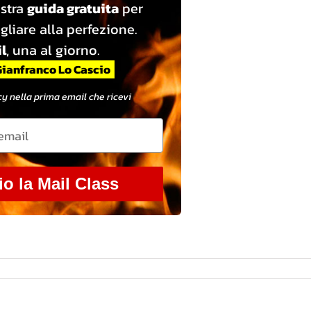
ostra
guida gratuita
per
gliare alla perfezione.
l
, una al giorno.
Gianfranco Lo Cascio
y nella prima email che ricevi
io la Mail Class