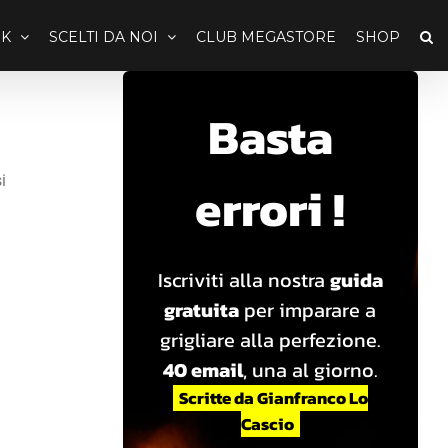
K
SCELTI DA NOI
CLUB MEGASTORE
SHOP
Basta
i
errori !
Iscriviti alla nostra
guida
gratuita
per imparare a
grigliare alla perfezione.
40 email
, una al giorno.
Scritte da Gianfranco Lo
Cascio