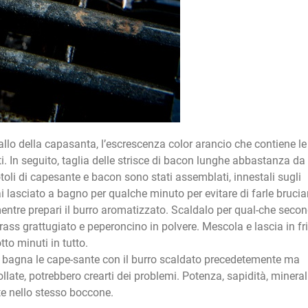
allo della capasanta, l’escrescenza color arancio che contiene le
 In seguito, taglia delle strisce di bacon lunghe abbastanza da
otoli di capesante e bacon sono stati assemblati, innestali sugli
rai lasciato a bagno per qualche minuto per evitare di farle brucia
o mentre prepari il burro aromatizzato. Scaldalo per qual-che seco
ass grattugiato e peperoncino in polvere. Mescola e lascia in fr
tto minuti in tutto.
ra, bagna le cape-sante con il burro scaldato precedetemente ma
late, potrebbero crearti dei problemi. Potenza, sapidità, minerali
te nello stesso boccone.