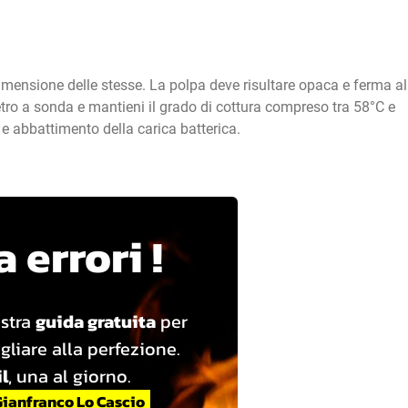
dimensione delle stesse. La polpa deve risultare opaca e ferma al
metro a sonda e mantieni il grado di cottura compreso tra 58°C e
e abbattimento della carica batterica.
 errori !
ostra
guida gratuita
per
gliare alla perfezione.
l
, una al giorno.
Gianfranco Lo Cascio