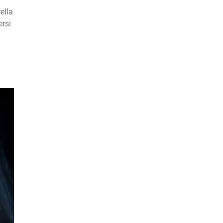
ella
ersi