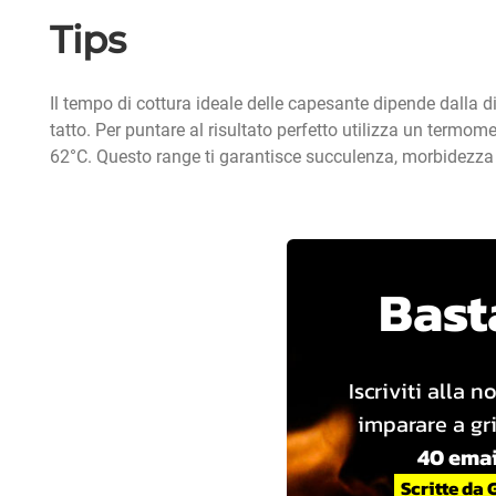
Tips
Il tempo di cottura ideale delle capesante dipende dalla 
tatto. Per puntare al risultato perfetto utilizza un termo
62°C. Questo range ti garantisce succulenza, morbidezza 
Basta
Iscriviti alla n
imparare a gri
40 emai
Scritte da 