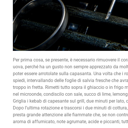
Per prima cosa, se presente, è necessario rimuovere il cor
uova, perché ha un gusto non sempre apprezzato da molti.
poter essere arrotolate sulla capasanta. Una volta che i r
spiedi, intervallando delle foglie di salvia fresche che av
troppo in fretta. Rimetti tutto sopra il ghiaccio o in frig
nel microonde, condiscilo con sale, succo di lime, lemongr
Griglia i kebab di capesante sul grill, due minuti per lato, o
Dopo l’ultima rotazione e trascorsi i due minuti di cottu
presta grande attenzione alle fiammate che, se non control
aroma di affumicato, note agrumate, acide e piccanti, tut