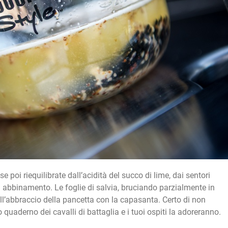
 poi riequilibrate dall’acidità del succo di lime, dai sentori
abbinamento. Le foglie di salvia, bruciando parzialmente in
all’abbraccio della pancetta con la capasanta. Certo di non
quaderno dei cavalli di battaglia e i tuoi ospiti la adoreranno.