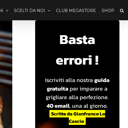
K
SCELTI DA NOI
CLUB MEGASTORE
SHOP
Basta
errori !
Iscriviti alla nostra
guida
gratuita
per imparare a
grigliare alla perfezione.
40 email
, una al giorno.
Scritte da Gianfranco Lo
Cascio