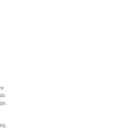
re
ndo
igo.
tà,