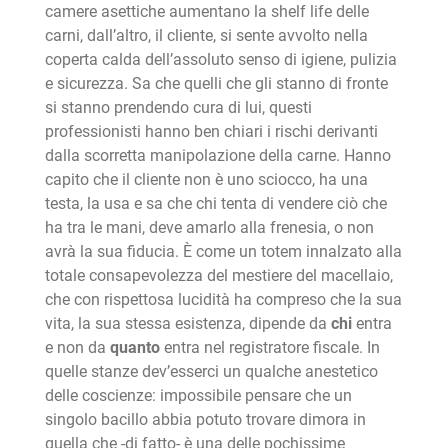
camere asettiche aumentano la shelf life delle
carni, dall’altro, il cliente, si sente avvolto nella
coperta calda dell’assoluto senso di igiene, pulizia
e sicurezza. Sa che quelli che gli stanno di fronte
si stanno prendendo cura di lui, questi
professionisti hanno ben chiari i rischi derivanti
dalla scorretta manipolazione della carne. Hanno
capito che il cliente non è uno sciocco, ha una
testa, la usa e sa che chi tenta di vendere ciò che
ha tra le mani, deve amarlo alla frenesia, o non
avrà la sua fiducia. È come un totem innalzato alla
totale consapevolezza del mestiere del macellaio,
che con rispettosa lucidità ha compreso che la sua
vita, la sua stessa esistenza, dipende da
chi
entra
e non da
quanto
entra nel registratore fiscale. In
quelle stanze dev’esserci un qualche anestetico
delle coscienze: impossibile pensare che un
singolo bacillo abbia potuto trovare dimora in
quella che -di fatto- è una delle pochissime