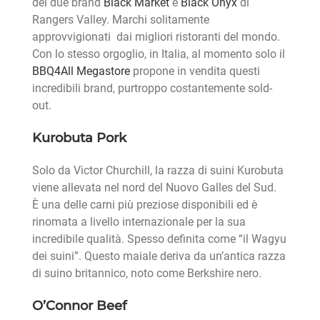
dei due brand
Black Market
e
Black Onyx
di
Rangers Valley. Marchi solitamente
approvvigionati dai migliori ristoranti del mondo.
Con lo stesso orgoglio, in Italia, al momento solo il
BBQ4All Megastore
propone in vendita questi
incredibili brand, purtroppo costantemente sold-
out.
Kurobuta Pork
Solo da Victor Churchill, la razza di suini Kurobuta
viene allevata nel nord del Nuovo Galles del Sud.
È una delle carni più preziose disponibili ed è
rinomata a livello internazionale per la sua
incredibile qualità. Spesso definita come “il Wagyu
dei suini”. Questo maiale deriva da un’antica razza
di suino britannico, noto come Berkshire nero.
O’Connor Beef