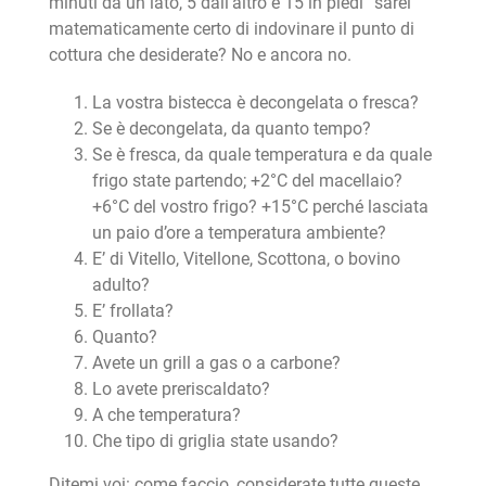
minuti da un lato, 5 dall’altro e 15 in piedi” sarei
matematicamente certo di indovinare il punto di
cottura che desiderate? No e ancora no.
La vostra bistecca è decongelata o fresca?
Se è decongelata, da quanto tempo?
Se è fresca, da quale temperatura e da quale
frigo state partendo; +2°C del macellaio?
+6°C del vostro frigo? +15°C perché lasciata
un paio d’ore a temperatura ambiente?
E’ di Vitello, Vitellone, Scottona, o bovino
adulto?
E’ frollata?
Quanto?
Avete un grill a gas o a carbone?
Lo avete preriscaldato?
A che temperatura?
Che tipo di griglia state usando?
Ditemi voi: come faccio, considerate tutte queste