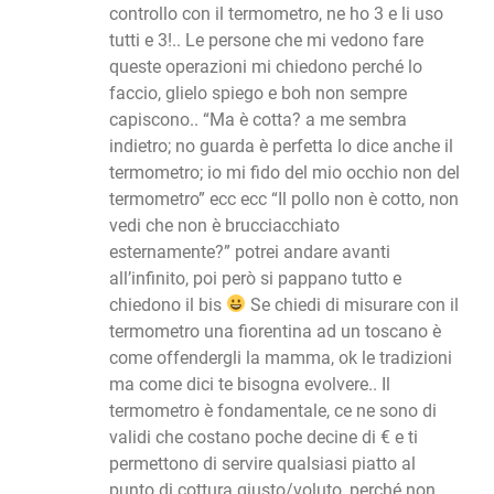
controllo con il termometro, ne ho 3 e li uso
tutti e 3!.. Le persone che mi vedono fare
queste operazioni mi chiedono perché lo
faccio, glielo spiego e boh non sempre
capiscono.. “Ma è cotta? a me sembra
indietro; no guarda è perfetta lo dice anche il
termometro; io mi fido del mio occhio non del
termometro” ecc ecc “Il pollo non è cotto, non
vedi che non è brucciacchiato
esternamente?” potrei andare avanti
all’infinito, poi però si pappano tutto e
chiedono il bis
Se chiedi di misurare con il
termometro una fiorentina ad un toscano è
come offendergli la mamma, ok le tradizioni
ma come dici te bisogna evolvere.. Il
termometro è fondamentale, ce ne sono di
validi che costano poche decine di € e ti
permettono di servire qualsiasi piatto al
punto di cottura giusto/voluto, perché non