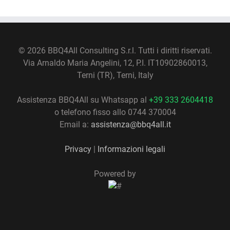
©
2026 BBQ4All Consulting S.r.l. Tutti i diritti riservati.
Via Arnaldo Maria Angelini, 12, P.I. IT10902860013,
Terni (TR), Terni, Italy
Assistenza BBQ4All su Whatsapp al
+39 333 2604418
o telefono fisso allo 0744 370004
Email a:
assistenza@bbq4all.it
Privacy
|
Informazioni legali
Powered by