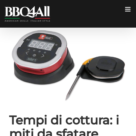
Salta
al
contenuto
Ingrandisci
immagine
Tempi di cottura: i
miti da sfatare