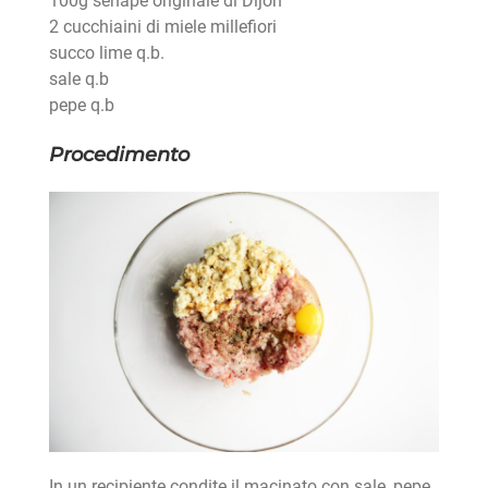
100g senape originale di Dijon
2 cucchiaini di miele millefiori
succo lime q.b.
sale q.b
pepe q.b
Procedimento
In un recipiente condite il macinato con sale, pepe,