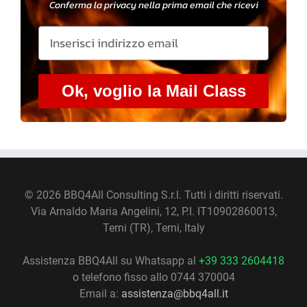
Conferma la privacy nella prima email che ricevi
Ok, voglio la Mail Class
©
2026 BBQ4All Consulting S.r.l. Tutti i diritti riservati.
Via Arnaldo Maria Angelini, 12, P.I. IT10902860013,
Terni (TR), Terni, Italy
Assistenza BBQ4All su Whatsapp al
+39 333 2604418
o telefono fisso allo 0744 370004
Email a:
assistenza@bbq4all.it