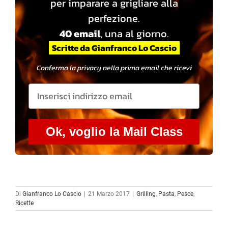
per imparare a grigliare alla
perfezione.
40 email
, una al giorno.
Scritte da Gianfranco Lo Cascio
Conferma la privacy nella prima email che ricevi
Ok, voglio la Mail Class
Di
Gianfranco Lo Cascio
|
21 Marzo 2017
|
Grilling
,
Pasta
,
Pesce
,
Ricette