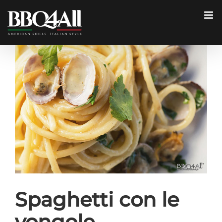
Salta
al
contenuto
Ingrandisci
immagine
Spaghetti con le
vongole