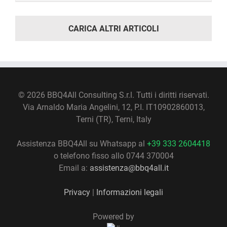
CARICA ALTRI ARTICOLI
©
2026 BBQ4All Consulting S.r.l. Tutti i diritti riservati.
Via Arnaldo Maria Angelini, 12, P.I. IT10902860013,
Terni (TR), Terni, Italy
Assistenza BBQ4All su Whatsapp al
+39 333 2604418
o telefono fisso allo 0744 370004
Email a:
assistenza@bbq4all.it
Privacy
|
Informazioni legali
Powered by