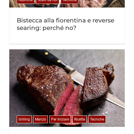
Rubriche
Scelti da noi
Tecniche
Bistecca alla fiorentina e reverse
searing: perché no?
Grilling
Manzo
Per Iniziare
Ricette
Tecniche