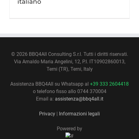
italiano
©
2026 BBQ4All Consulting S.r.l. Tutti i diritti riservati.
Via Arnaldo Maria Angelini, 12, P.I. IT10902860013,
Terni (TR), Terni, Italy
Assistenza BBQ4All su Whatsapp al
+39 333 2604418
o telefono fisso allo 0744 370004
Email a:
assistenza@bbq4all.it
Privacy
|
Informazioni legali
Powered by