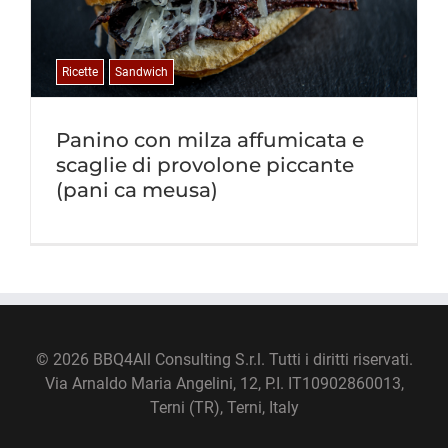
Ricette
Sandwich
Panino con milza affumicata e
scaglie di provolone piccante
(pani ca meusa)
©
2026 BBQ4All Consulting S.r.l. Tutti i diritti riservati.
Via Arnaldo Maria Angelini, 12, P.I. IT10902860013,
Terni (TR), Terni, Italy