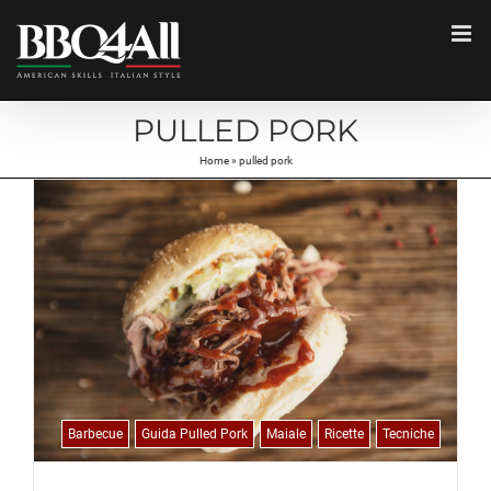
Salta
al
contenuto
PULLED PORK
Home
»
pulled pork
Barbecue
Guida Pulled Pork
Maiale
Ricette
Tecniche