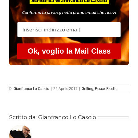
Scritte da Gianfranco Lo Cascio
Conferma la privacy nella prima email che ricevi
Ok, voglio la Mail Class
Di
Gianfranco Lo Cascio
|
25 Aprile 2017
|
Grilling
,
Pesce
,
Ricette
Scritto da:
Gianfranco Lo Cascio