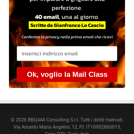
perfezione.
40 email
, una al giorno.
Scritte da Gianfranco Lo Cascio
Conferma la privacy nella prima email che ricevi
Ok, voglio la Mail Class
©
2026 BBQ4All Consulting S.r.l. Tutti i diritti riservati.
Via Arnaldo Maria Angelini, 12, P.I. IT10902860013,