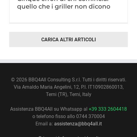
quello che i griller non dicono
CARICA ALTRI ARTICOLI
©
2026 BBQ4All Consulting S.r.l. Tutti i diritti riservati.
Via Arnaldo Maria Angelini, 12, P.I. IT10902860013,
Terni (TR), Terni, Italy
Assistenza BBQ4All su Whatsapp al
+39 333 2604418
o telefono fisso allo 0744 370004
Email a:
assistenza@bbq4all.it