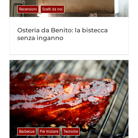
Recensioni
Scelti da noi
Osteria da Benito: la bistecca
senza inganno
Barbecue
Per Iniziare
Tecniche