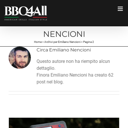
Salta
al
contenuto
NENCIONI
Home
»
Archivi per Emiliano Nencioni
»
Pagina 2
Circa
Emiliano Nencioni
Questo autore non ha riempito alcun
dettaglio.
Finora Emiliano Nencioni ha creato 62
post nel blog.