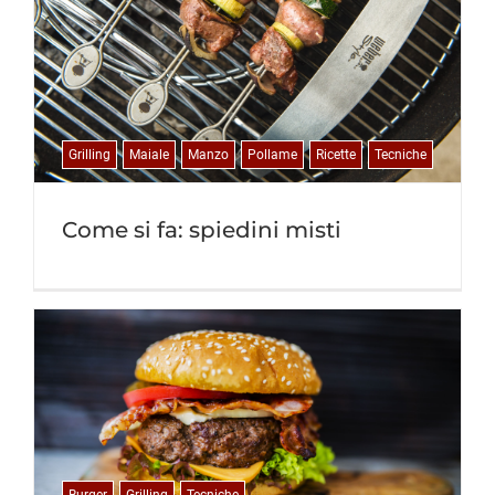
Grilling
Maiale
Manzo
Pollame
Ricette
Tecniche
Come si fa: spiedini misti