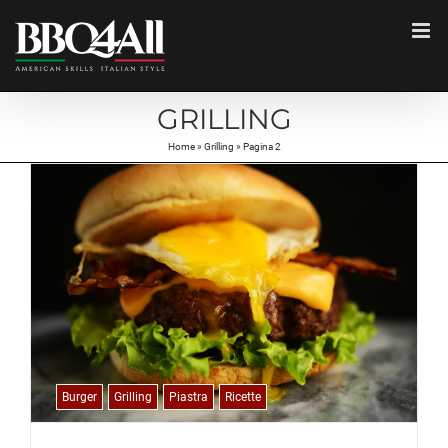
Salta
al
contenuto
GRILLING
Home
»
Grilling
»
Pagina 2
Burger
Grilling
Piastra
Ricette