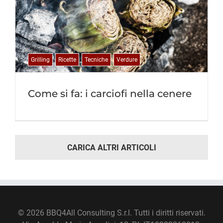
Grilling
Ricette
Tecniche
Verdure
Come si fa: i carciofi nella cenere
CARICA ALTRI ARTICOLI
©
2026 BBQ4All Consulting S.r.l. Tutti i diritti riservati.