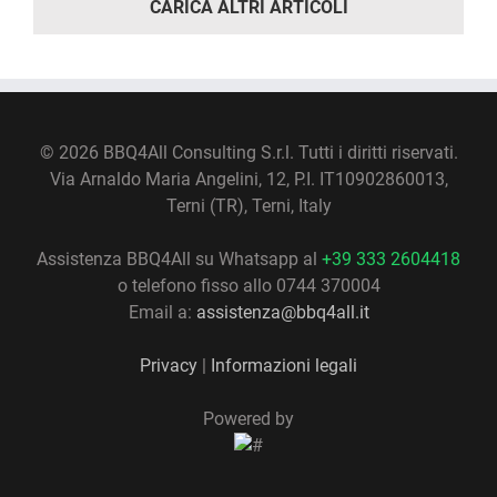
CARICA ALTRI ARTICOLI
©
2026 BBQ4All Consulting S.r.l. Tutti i diritti riservati.
Via Arnaldo Maria Angelini, 12, P.I. IT10902860013,
Terni (TR), Terni, Italy
Assistenza BBQ4All su Whatsapp al
+39 333 2604418
o telefono fisso allo 0744 370004
Email a:
assistenza@bbq4all.it
Privacy
|
Informazioni legali
Powered by