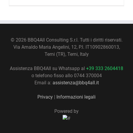
©
2026 BBQ4All Consulting S.r.l. Tutti i diritti riservati.
Via Arnaldo Maria Angelini, 12, P.I. IT10902860013,
Terni (TR), Terni, Italy
Assistenza BBQ4All su Whatsapp al
+39 333 2604418
o telefono fisso allo 0744 370004
Email a:
assistenza@bbq4all.it
Privacy
|
Informazioni legali
Powered by