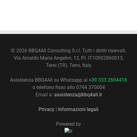
©
2026 BBQ4All Consulting S.r.l. Tutti i diritti riservati.
Via Arnaldo Maria Angelini, 12, P.I. IT10902860013,
Terni (TR), Terni, Italy
Assistenza BBQ4All su Whatsapp al
+39 333 2604418
o telefono fisso allo 0744 370004
Email a:
assistenza@bbq4all.it
Privacy
|
Informazioni legali
Powered by